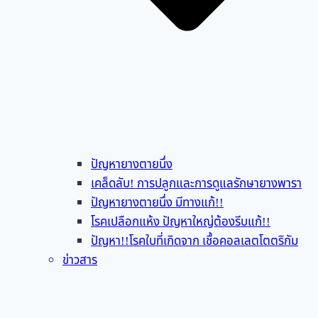
ปัญหายางตายนึ่ง
เคล็ดลับ! การปลูกและการดูแลรักษายางพารา
ปัญหายางตายนึ่ง มีทางแก้!!
โรคเปลือกแห้ง ปัญหาใหญ่ต้องรีบแก้!!
ปัญหา!!โรคใบที่เกิดจาก เชื้อคอลเลตโตตริกัม
ข่าวสาร