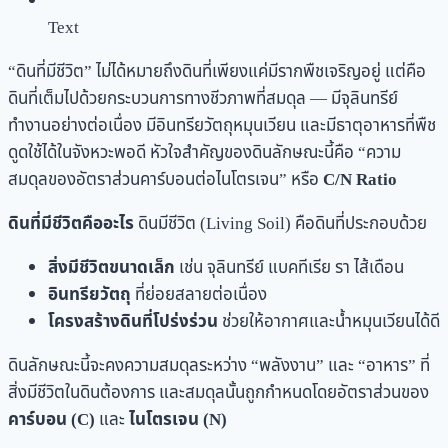
Text
“ดินที่มีชีวิต” ไม่ได้หมายถึงดินที่เพียงแค่มีรากพืชเจริญอยู่ แต่คือ
ดินที่เต็มไปด้วยกระบวนการทางชีวภาพที่สมดุล — มีจุลินทรีย์
ทำงานอย่างต่อเนื่อง มีอินทรียวัตถุหมุนเวียน และมีธาตุอาหารที่พืช
ดูดใช้ได้ในจังหวะพอดี หัวใจสำคัญของดินลักษณะนี้คือ “ความ
สมดุลของอัตราส่วนคาร์บอนต่อไนโตรเจน” หรือ
C/N Ratio
ดินที่มีชีวิตคืออะไร
ดินมีชีวิต (Living Soil) คือดินที่ประกอบด้วย
สิ่งมีชีวิตขนาดเล็ก
เช่น จุลินทรีย์ แบคทีเรีย รา ไส้เดือน
อินทรียวัตถุ
ที่ย่อยสลายต่อเนื่อง
โครงสร้างดินที่โปร่งร่วน
ช่วยให้อากาศและน้ำหมุนเวียนได้ดี
ดินลักษณะนี้จะคงความสมดุลระหว่าง “พลังงาน” และ “อาหาร” ที่
สิ่งมีชีวิตในดินต้องการ และสมดุลนั้นถูกกำหนดโดยอัตราส่วนของ
คาร์บอน (C)
และ
ไนโตรเจน (N)