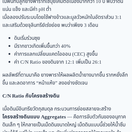
ในพื้นที่ปลูกยางพาราที่ใช้ปุ๋ยเคมีต่อเนื่องมากกว่า 10 ปี พบว่าดิน
แน่น แข็ง และมีค่า pH ต่ำ
เมื่อลองปรับระบบโดยใช้ฟางข้าวและมูลวัวหมักในอัตราส่วน 3:1
และเสริมด้วยจุลินทรีย์เร่งย่อย พบว่าเพียง 3 เดือน
ดินเริ่มร่วนซุย
มีรากขาวเกิดเพิ่มขึ้นกว่า 40%
ค่าการแลกเปลี่ยนแคตไอออน (CEC) สูงขึ้น
ค่า C/N Ratio ของดินจาก 12:1 เพิ่มเป็น 26:1
ผลลัพธ์ที่ตามมาคือ ยางพาราให้ผลผลิตน้ำยางมากขึ้น รากหยั่งลึก
ขึ้น และลดอาการ “หน้าแห้ง” ลงอย่างชัดเจน
C/N Ratio กับโครงสร้างดิน
เมื่อดินมีอินทรียวัตถุสมดุล กระบวนการย่อยสลายจะสร้าง
โครงสร้างดินแบบ Aggregates
— คือการจับตัวกันของอนุภาค
ดินเล็ก ๆ ให้กลายเป็นเม็ดดินขนาดใหญ่ เม็ดดินแบบนี้ช่วยให้น้ำซึม