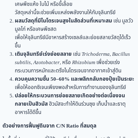
เศษพืชแห้ง ใบไม้ หรือขี้เลื่อย
วัสดุเหล่านี้จะช่วยเพิ่มแหล่งพลังงานให้กับจุลินทรีย์
ผสมวัสดุที่มีไนโตรเจนสูงในสัดส่วนที่เหมาะสม
เช่น มูลวัว
มูลไก่ หรือเศษพืชสด
เพื่อให้จุลินทรีย์มีอาหารสร้างเซลล์และย่อยสลายวัสดุได้เร็ว
ขึ้น
เติมจุลินทรีย์เร่งย่อยสลาย
เช่น
Trichoderma
,
Bacillus
subtilis
,
Azotobacter
, หรือ
Rhizobium
เพื่อช่วยเร่ง
กระบวนการหมักและตรึงไนโตรเจนจากอากาศเข้าสู่ดิน
ควบคุมความชื้น 50–60% และพลิกกลับกองปุ๋ยเป็นระยะ
เพื่อให้ออกซิเจนเพียงพอสำหรับการทำงานของจุลินทรีย์
ปล่อยให้กระบวนการย่อยสลายเกิดอย่างต่อเนื่องจน
กลายเป็นฮิวมัส
ฮิวมัสจะทำให้ดินร่วนซุย เก็บน้ำและธาตุ
อาหารได้ดีขึ้น
ตัวอย่างการฟื้นฟูดินจาก C/N Ratio ที่สมดุล