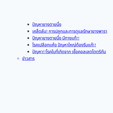
ปัญหายางตายนึ่ง
เคล็ดลับ! การปลูกและการดูแลรักษายางพารา
ปัญหายางตายนึ่ง มีทางแก้!!
โรคเปลือกแห้ง ปัญหาใหญ่ต้องรีบแก้!!
ปัญหา!!โรคใบที่เกิดจาก เชื้อคอลเลตโตตริกัม
ข่าวสาร