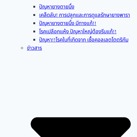
ปัญหายางตายนึ่ง
เคล็ดลับ! การปลูกและการดูแลรักษายางพารา
ปัญหายางตายนึ่ง มีทางแก้!!
โรคเปลือกแห้ง ปัญหาใหญ่ต้องรีบแก้!!
ปัญหา!!โรคใบที่เกิดจาก เชื้อคอลเลตโตตริกัม
ข่าวสาร