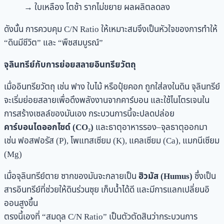
→ ใบเหลือง โตช้า รากไม่ขยาย ผลผลิตลดลง
ดังนั้น การควบคุม C/N Ratio ให้เหมาะสมจึงเป็นหัวใจของการทำให้
“ดินมีชีวิต” และ “พืชสมบูรณ์”
จุลินทรีย์กับการย่อยสลายอินทรียวัตถุ
เมื่ออินทรียวัตถุ เช่น ฟาง ใบไม้ หรือปุ๋ยคอก ถูกใส่ลงในดิน จุลินทรีย์
จะเริ่มย่อยสลายเพื่อดึงพลังงานจากคาร์บอน และใช้ไนโตรเจนใน
การสร้างเซลล์ของมันเอง กระบวนการนี้จะปลดปล่อย
คาร์บอนไดออกไซด์ (CO
₂
)
และธาตุอาหารรอง–จุลธาตุออกมา
เช่น ฟอสฟอรัส (P), โพแทสเซียม (K), แคลเซียม (Ca), แมกนีเซียม
(Mg)
เมื่อจุลินทรีย์ตาย ซากของมันจะกลายเป็น
ฮิวมัส (Humus)
ซึ่งเป็น
สารอินทรีย์ที่ช่วยให้ดินร่วนซุย เก็บน้ำได้ดี และมีการแลกเปลี่ยนอิ
ออนสูงขึ้น
ตรงนี้เองที่ “สมดุล C/N Ratio” เป็นตัวตัดสินว่ากระบวนการ