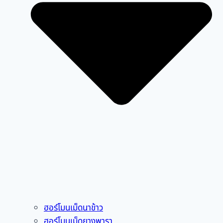
ฮอร์โมนเม็ดนาข้าว
ฮอร์โมนเม็ดยางพารา