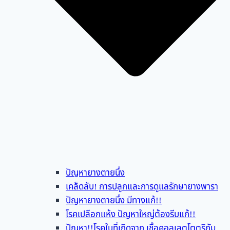
ปัญหายางตายนึ่ง
เคล็ดลับ! การปลูกและการดูแลรักษายางพารา
ปัญหายางตายนึ่ง มีทางแก้!!
โรคเปลือกแห้ง ปัญหาใหญ่ต้องรีบแก้!!
ปัญหา!!โรคใบที่เกิดจาก เชื้อคอลเลตโตตริกัม