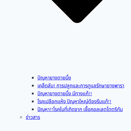
ปัญหายางตายนึ่ง
เคล็ดลับ! การปลูกและการดูแลรักษายางพารา
ปัญหายางตายนึ่ง มีทางแก้!!
โรคเปลือกแห้ง ปัญหาใหญ่ต้องรีบแก้!!
ปัญหา!!โรคใบที่เกิดจาก เชื้อคอลเลตโตตริกัม
ข่าวสาร