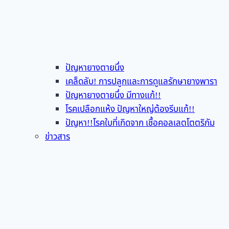
ปัญหายางตายนึ่ง
เคล็ดลับ! การปลูกและการดูแลรักษายางพารา
ปัญหายางตายนึ่ง มีทางแก้!!
โรคเปลือกแห้ง ปัญหาใหญ่ต้องรีบแก้!!
ปัญหา!!โรคใบที่เกิดจาก เชื้อคอลเลตโตตริกัม
ข่าวสาร