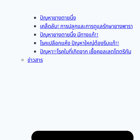
ปัญหายางตายนึ่ง
เคล็ดลับ! การปลูกและการดูแลรักษายางพารา
ปัญหายางตายนึ่ง มีทางแก้!!
โรคเปลือกแห้ง ปัญหาใหญ่ต้องรีบแก้!!
ปัญหา!!โรคใบที่เกิดจาก เชื้อคอลเลตโตตริกัม
ข่าวสาร