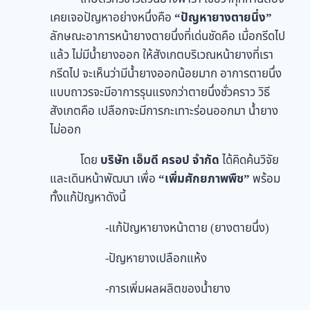
เคยเจอปัญหาอย่างหนึ่งคือ
“ปัญหายางตายนึ่ง”
ลักษณะอาการหน้ายางตายนึ่งที่เด่นชัดคือ เมื่อกรีดไป
แล้ว ไม่มีน้ำยางออก ให้สังเกตบริเวณหน้ายางที่เรา
กรีดไป จะเห็นว่ามีน้ำยางออกน้อยมาก อาการตายนึ่ง
แบบถาวรจะมีอาการรุนแรงกว่าตายนึ่งชั่วคราว วิธี
สังเกตคือ เปลือกจะมีการกะเทาะร่อนออกมา น้ำยาง
ไม่ออก
โดย
บริษัท เอ็มดี ครอป จำกัด
ได้คิดค้นวิจัย
และเดินหน้าพัฒนา เพื่อ
“เพิ่มศักยภาพพืช”
พร้อม
ทั้งแก้ปัญหาดังนี้
-แก้ปัญหายางหน้าตาย (ยางตายนึ่ง)
-ปัญหายางเปลือกแห้ง
-การเพิ่มผลผลิตของน้ำยาง