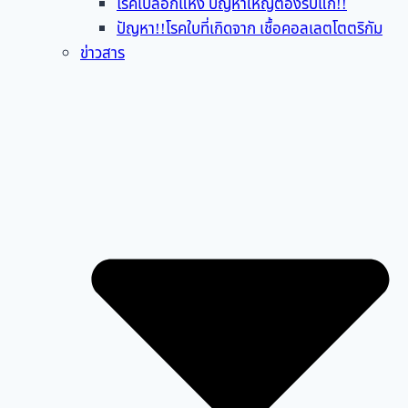
โรคเปลือกแห้ง ปัญหาใหญ่ต้องรีบแก้!!
ปัญหา!!โรคใบที่เกิดจาก เชื้อคอลเลตโตตริกัม
ข่าวสาร