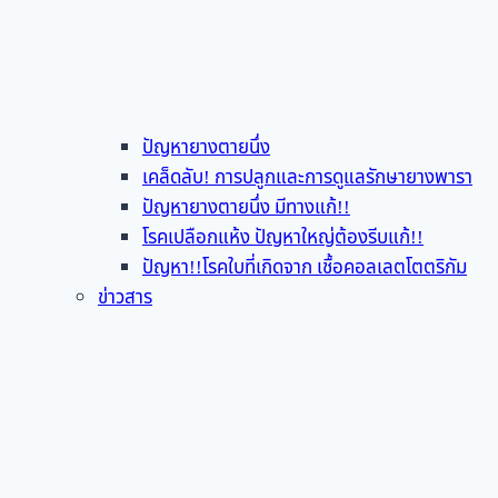
ปัญหายางตายนึ่ง
เคล็ดลับ! การปลูกและการดูแลรักษายางพารา
ปัญหายางตายนึ่ง มีทางแก้!!
โรคเปลือกแห้ง ปัญหาใหญ่ต้องรีบแก้!!
ปัญหา!!โรคใบที่เกิดจาก เชื้อคอลเลตโตตริกัม
ข่าวสาร