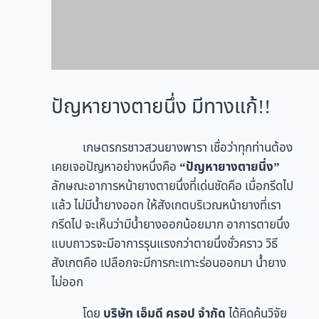
ปัญหายางตายนึ่ง มีทางแก้!!
เกษตรกรชาวสวนยางพารา เชื่อว่าทุกท่านต้อง
เคยเจอปัญหาอย่างหนึ่งคือ
“ปัญหายางตายนึ่ง”
ลักษณะอาการหน้ายางตายนึ่งที่เด่นชัดคือ เมื่อกรีดไป
แล้ว ไม่มีน้ำยางออก ให้สังเกตบริเวณหน้ายางที่เรา
กรีดไป จะเห็นว่ามีน้ำยางออกน้อยมาก อาการตายนึ่ง
แบบถาวรจะมีอาการรุนแรงกว่าตายนึ่งชั่วคราว วิธี
สังเกตคือ เปลือกจะมีการกะเทาะร่อนออกมา น้ำยาง
ไม่ออก
โดย
บริษัท เอ็มดี ครอป จำกัด
ได้คิดค้นวิจัย