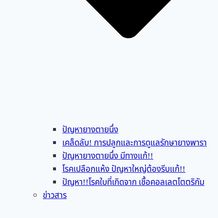
ปัญหายางตายนึ่ง
เคล็ดลับ! การปลูกและการดูแลรักษายางพารา
ปัญหายางตายนึ่ง มีทางแก้!!
โรคเปลือกแห้ง ปัญหาใหญ่ต้องรีบแก้!!
ปัญหา!!โรคใบที่เกิดจาก เชื้อคอลเลตโตตริกัม
ข่าวสาร